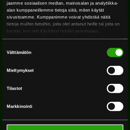
jaamme sosiaalisen median, mainosalan ja analytiikka-
alan kumppaneillemme tietoja siitä, miten käytät
sivustoamme. Kumppanimme voivat yhdistää näitä
tietoja muihin tietoihin, joita olet antanut heille tai joita on
kerätty, kun olet käyttänyt heidän palvelujaan.
Evästeseloste >
Suostumuksen
Välttämätön
valinta
Mieltymykset
Tilauskuljetukset
Tilastot
Tarvitsetko luotettavaa kuljettajaa yksittäiselle
Markkinointi
kuljetukselle? Kuljetamme tavarat sovitussa
aikataulussa ja järkevää reittiä pitkin, oli kyseessä sitten
pieni paketti tai suurempi rahtilähetys. Emme