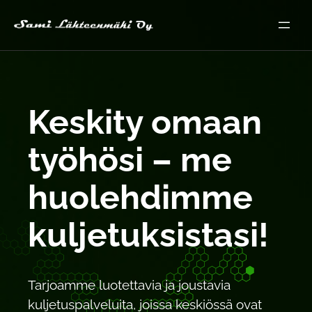
Siirry
sisältöön
Keskity omaan
työhösi – me
huolehdimme
kuljetuksistasi!
Tarjoamme luotettavia ja joustavia
kuljetuspalveluita, joissa keskiössä ovat