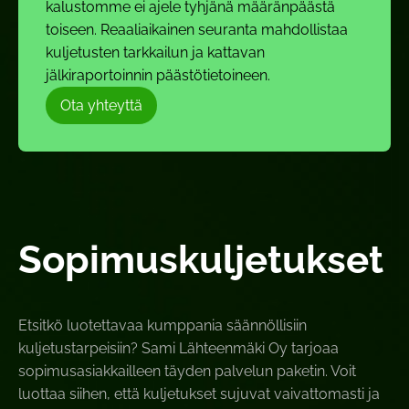
kalustomme ei ajele tyhjänä määränpäästä
toiseen. Reaaliaikainen seuranta mahdollistaa
kuljetusten tarkkailun ja kattavan
jälkiraportoinnin päästötietoineen.
Ota yhteyttä
Sopimuskuljetukset
Etsitkö luotettavaa kumppania säännöllisiin
kuljetustarpeisiin? Sami Lähteenmäki Oy tarjoaa
sopimusasiakkailleen täyden palvelun paketin. Voit
luottaa siihen, että kuljetukset sujuvat vaivattomasti ja