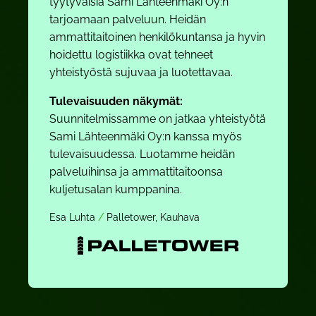
tyytyväisiä Sami Lähteenmäki Oy:n
tarjoamaan palveluun. Heidän
ammattitaitoinen henkilökuntansa ja hyvin
hoidettu logistiikka ovat tehneet
yhteistyöstä sujuvaa ja luotettavaa.
Tulevaisuuden näkymät:
Suunnitelmissamme on jatkaa yhteistyötä
Sami Lähteenmäki Oy:n kanssa myös
tulevaisuudessa. Luotamme heidän
palveluihinsa ja ammattitaitoonsa
kuljetusalan kumppanina.
Esa Luhta
/
Palletower, Kauhava