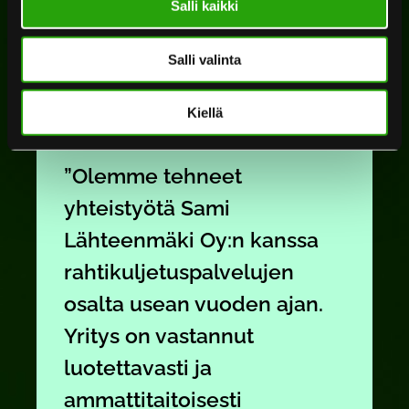
Salli kaikki
mielellämme sano asiakkaillemme ei, joten
kysy
rohkeasti tarjousta!
Salli valinta
Kiellä
”Olemme tehneet
yhteistyötä Sami
Lähteenmäki Oy:n kanssa
rahtikuljetuspalvelujen
osalta usean vuoden ajan.
Yritys on vastannut
luotettavasti ja
ammattitaitoisesti